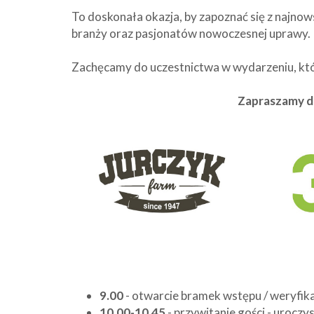
To doskonała okazja, by zapoznać się z najnow
branży oraz pasjonatów nowoczesnej uprawy.
Zachęcamy do uczestnictwa w wydarzeniu, któr
Zapraszamy do
9.00
- otwarcie bramek wstępu / weryfika
10.00-10.45
- przywitanie gości - uroczy