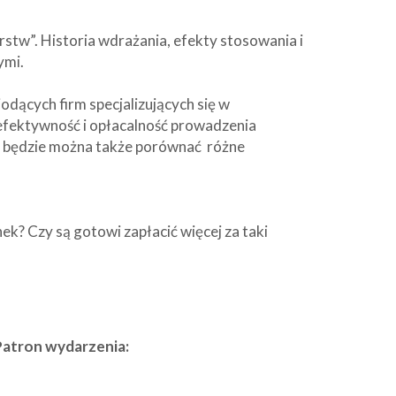
stw”. Historia wdrażania, efekty stosowania i
ymi.
dących firm specjalizujących się w
efektywność i opłacalność prowadzenia
 będzie można także porównać różne
ek? Czy są gotowi zapłacić więcej za taki
Patron wydarzenia: