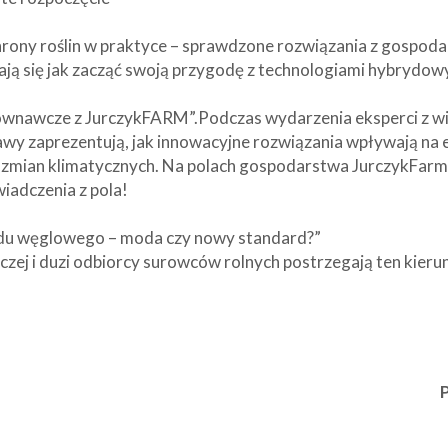
ony roślin w praktyce – sprawdzone rozwiązania z gospodar
ają się jak zacząć swoją przygodę z technologiami hybrydow
ównawcze z JurczykFARM”.Podczas wydarzenia eksperci z wio
awy zaprezentują, jak innowacyjne rozwiązania wpływają na 
zmian klimatycznych. Na polach gospodarstwa JurczykFarm
iadczenia z pola!
ladu węglowego – moda czy nowy standard?”
zej i duzi odbiorcy surowców rolnych postrzegają ten kierun