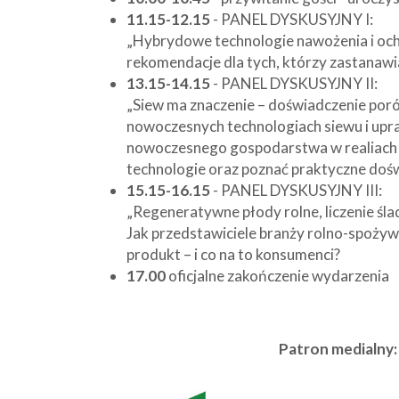
11.15-12.15
- PANEL DYSKUSYJNY I:
„Hybrydowe technologie nawożenia i ochr
rekomendacje dla tych, którzy zastanawi
13.15-14.15
- PANEL DYSKUSYJNY II:
„Siew ma znaczenie – doświadczenie por
nowoczesnych technologiach siewu i upr
nowoczesnego gospodarstwa w realiach 
technologie oraz poznać praktyczne dośw
15.15-16.15
- PANEL DYSKUSYJNY III:
„Regeneratywne płody rolne, liczenie ś
Jak przedstawiciele branży rolno-spożywc
produkt – i co na to konsumenci?
17.00
oficjalne zakończenie wydarzenia
Patron medialny: